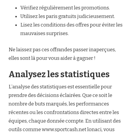
Vérifiez régulièrement les promotions.
Utilisez les paris gratuits judicieusement.
Lisez les conditions des offres pour éviter les
mauvaises surprises.
Ne laissez pas ces offrandes passer inaperçues,
elles sont là pour vous aider à gagner !
Analysez les statistiques
L’analyse des statistiques est essentielle pour
prendre des décisions éclairées. Que ce soit le
nombre de buts marqués, les performances
récentes ou les confrontations directes entre les
équipes, chaque donnée compte. En utilisant des
outils comme www.sportcash.net lonaci, vous